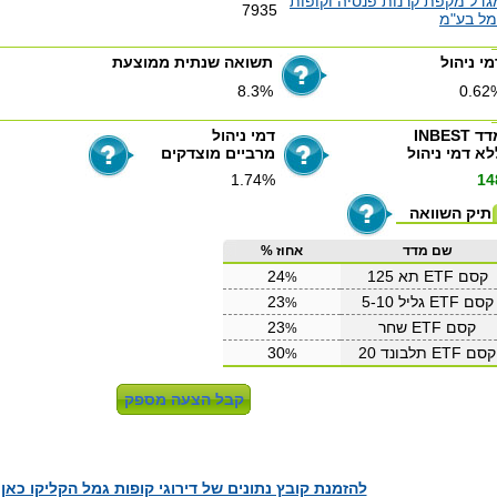
גדל מקפת קרנות פנסיה וקופות
7935
מל בע"מ
מי ניהול
תשואה שנתית ממוצעת
8.3%
0.62
ד INBEST
דמי ניהול
לא דמי ניהול
מרביים מוצדקים
1.74%
14
תיק השוואה
שם מדד
אחוז %
קסם ETF תא 125
24
%
קסם ETF גליל 5-10
23
%
קסם ETF שחר
23
%
קסם ETF תלבונד 20
30
%
להזמנת קובץ נתונים של דירוגי קופות גמל הקליקו כאן