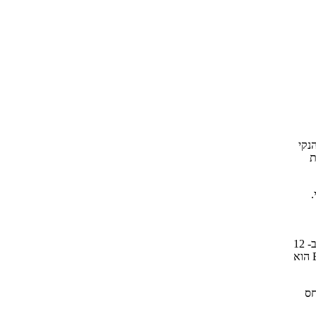
נקי
ת
.
- 12
הוא
חס