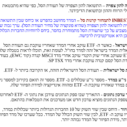
להון צפויה
–
התשואה להון הצפויה
של תעודת הסל
,
כפי שהיא מתבטאת
י הרווח וההון ובתשואת הדיבידנד
.
INBES
לתמחור קרנות סל
–
המדד מחושב כהפרש או כיחס שבין התשואה ל
ת לתשואה להון הצפויה
(
שהיא פונקציה של מחיר תעודת הסל
).
ערך גבוה ש
צביע על כך שתעודת הסל מתמוחרת בחסר, ביחס לרווחיות החברות הכלול
כן היא אטרקטיבית לרכישה
.
ישראל
-
כאשר ה
- ETF
עוקב אחרי המדד שאחריו עוקבת גם תעודת הסל
לית המדד בישראל זהה למדד בחו
"
ל
.
לעומת זאת
,
תוכלו לראות בטבלה שלה
שעוקב אחרי שוק הקנדי עוקב אחרי מדד
MSCI
קנדה
(
קוד
EWC),
בעוד
ת הסל קסם קנדה עוקבת אחרי מדד
SP TSX.
 סל ישראלית
– תעודת הסל הישראלית הזהה
,
או הקרובה ביותר ל
- ETF.
ני"ע במדד
-
מספר ני"ע שכלולים ב- ETF. מספר זה תואם בקירוב למספר 
חריו עוקבת ה- ETF ומהווה אינדיקציה למידת הפיזור שלה.
עדכון נתונים
-
התאריך שבו ספק הנתונים עידכן את נת
ספק הנתונים מוציא עדכון חדש אנו מעדכנים את הטבלאות בהתאם.
זור
-
היחס שבין שווי השוק של 10 החברות הגדולות ביותר שכלולות במדד,
שאחריו עוקב ה- ETF, לבין שווי השוק הכולל של המדד. ככל שערכו של מדד הפיזו
ותר, מידת הפיזור של המדד גבוהה יותר.