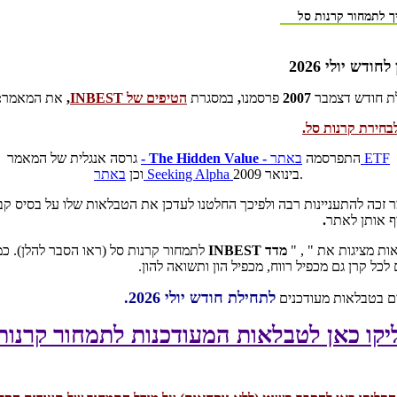
ך לתמחור קרנות סל
חודש יולי 2026
ת חודש דצמבר
2007
פרסמנו
,
במסגרת
הטיפים של
INBEST
,
את המאמר
:
בחירת קרנות סל
.
באתר ETF
התפרסמה
- The Hidden Value -
גרסה אנגלית של המאמר
בינואר 2009.
באתר Seeking Alpha
וכן
זכה להתעניינות רבה ולפיכך החלטנו לעדכן את הטבלאות שלו על בסיס קב
ף אותן לאתר
.
ות מציגות את
"
,
"
מדד
INBEST
לתמחור קרנות סל
(
ראו הסבר להלן
).
כמ
 לכל קרן גם מכפיל רווח
,
מכפיל הון ותשואה להון.
לתחילת חודש יולי 2026.
ים בטבלאות מעודכנים
קו כאן לטבלאות המעודכנות לתמחור קרנות