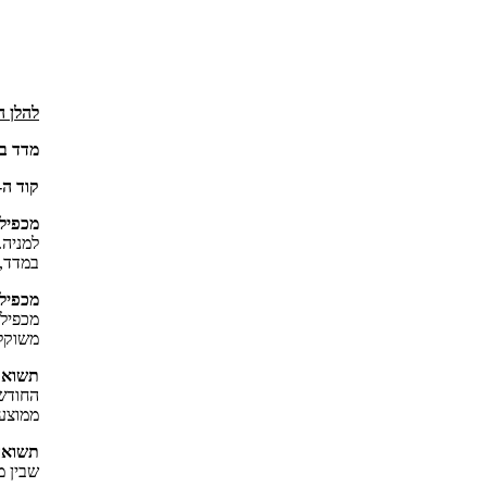
להלן ה
מדד בח
קוד ה
 –
מכפיל 
למניה
.
במדד
,
מכפיל 
מכפיל 
משוקלל
תשואת
החודש
ממוצע 
תשואה
שבין מ