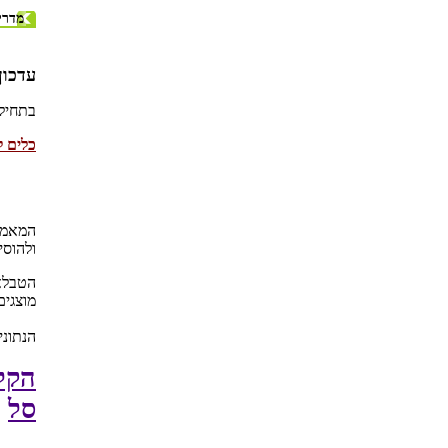
מדרי
עדכון ל
בתחיל
כלים ל
המאמר 
ולהוסי
הטבלא
מוצגים
הנתונ
הקלי
סל