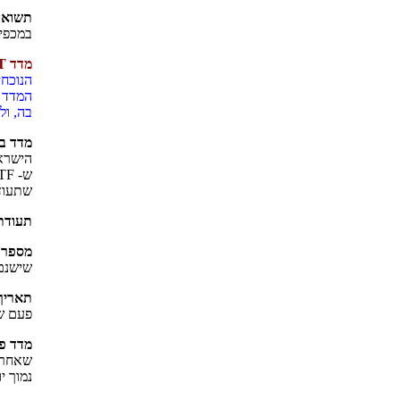
תשואה 
במכפיל
מדד
T
הנוכחי
המדד
מ
בה, ול
מדד ב
הישרא
ש
- ETF
שתעוד
תעודת
מספר 
שישנם במדד שא
תאריך 
פעם ש
מדד פי
נמוך י