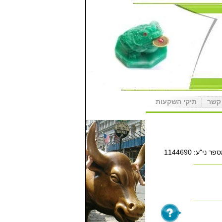
קשר
תיקי השקעות
פר ני"ע:
1144690