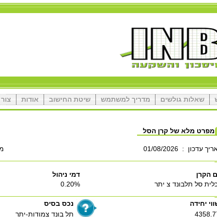
שאלות גולשים
מדריך למשתמש
שיטת החישוב
אודות
צור 
מפרט מלא של קרן הסל
ריך עדכון
:
01/08/2026
מס
 הקרן
דמי ניהול
לית סל תלבונד צ יתר
0.20%
ווי יחידה
נכס בסיס
4358.7
תל בונד צמודות-יתר