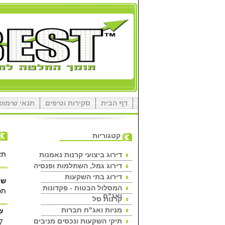
דף הבית
סקירות וטיפים
תנאי שימוש
קטגוריות
תא
דירוג ביצועי קרנות נאמנות
דירוג גמל, השתלמות ופנסיה
דירוג בתי השקעות
שם
המסלול הבטוח - פקדונות
תכ
ואג"ח
קרנות סל
מניות ואג"ח חברות
ש
תיקי השקעות ונכסים מניבים
7