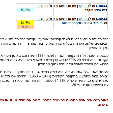
בכל תקופה חולקו הקרנות לשתי קבוצות שוות
(17
קרנות בכל תקופה
)
עפ
"
י
הביצועים שלהן
:
הקרנות בעלות מדד שארפ גבוה מהחציון והקרנות בעלות
נמוך מהחציון
.
למשקיע
,
שבתחילת התקופה השנייה
(
שנת
1954)
היה רוכש באופן מקרי א
הקרנות
,
היה סיכוי של
50%
לרכוש קרן שמדד שארפ שלה יהיה גבוה מהחציון
לרכוש קרן שמדד שארפ שלה יהיה נמוך מהחציון
.
לעומת זאת
,
אילו אותו משקיע היה רוכש בשנת
1954
קרן מתוך
17
הקרנות 
שארפ גבוה מהחציון בתקופה הקודמת
(1944 – 1953),
הסיכוי שלו לרכוש 
מדד שארפ גבוה היה עולה ל
- 64.7%;
כלומר הוא היה מגדיל את ההסתברות
עם ביצועים טובים פי
1.29.
לאור ממצאים אלה החלטנו להעמיד למבחן דומה את מדד
INBEST
שמ
שארפ
.