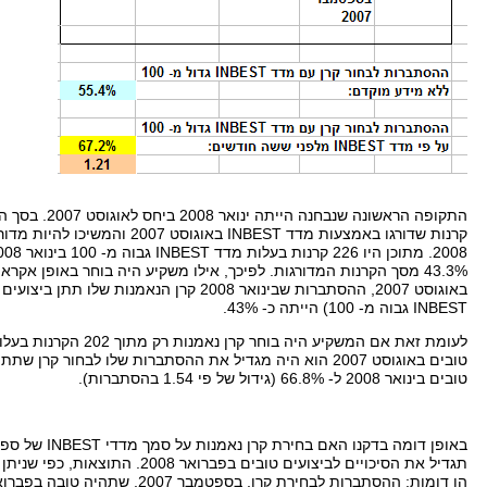
התקופה הראשונה שנבחנה הייתה ינו
אר
2008
ביחס לאוגוסט
2007.
בסך הכ
קרנות שדורגו באמצעות מדד
INBEST
באוגוסט
2007
והמשיכו להיות מדורג
2008.
מתוכן היו
226
קרנות בעלות מדד
INBEST
גבוה מ
- 100
בינואר
008,
43.3%
מסך הקרנות המדורגות
.
לפיכך
,
אילו משקיע היה בוחר באופן אקראי
באוגוסט
2007,
ההסתברות שבינואר
2008
קרן הנאמנות שלו תתן ביצועים
INBEST
גבוה מ
- 100)
הייתה כ
- 43%.
לעומת זאת אם המשקיע היה בוחר קרן נאמנות רק מתוך
202
הקרנות בעלו
טובים באוגוסט
2007
הוא היה מגדיל את ההסתברות שלו לבחור קרן שתתן 
טובים בינואר
2008
ל
- 66.8% (
גידול של פי
1.54
בהסתברות
).
באופן דומה בדקנו האם בחירת קרן נאמנות על סמך מדדי
INBEST
של ספ
תגדיל את הסיכויים לביצועים טובים בפברואר
2008.
התוצאות
,
כפי שניתן
הן דומות
:
ההסתברות לבחירת קרן
,
בספטמבר
2007,
שתהיה טובה בפברו