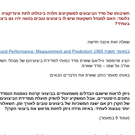
חשיבותו של מדד הביצועים למשקיעים תלויה ביכולתו לתת אינדיקציה 
כלומר
:
האם למנהל השקעות שיש לו ביצועים טובים בהווה יהיו גם ביצו
בעתיד
?
שאלה זאת איננה חדשה
:
במאמר משנת
1965
(Mutual Fund Performance: Measurement and Prediction),
הציג פרופסור וויליאם שארפ מדד כמותי למדידת ביצועיהם של מנהלי השק
אח
"
כ על שמו – מדד שארפ
.
באותו מאמר כותב שארפ את הדברים הבאים
:
ניתן לראות שישנם הבדלים משמ
עותיים בביצועי קרנות נאמנות הנמדד
נתונים היסטוריים
.
אבל המשקיע יכול להפיק תועלת ממדידת הביצועים 
של הקרן רק אם ישנה המשכיות של ביצועים טובים לאורך זמן
.
השאלות 
יותר נוגעות לעתיד
.
באיזה מידה ניתן לחזות מראש את ביצועי הקרן
?
(
עמוד
9
במאמר
).