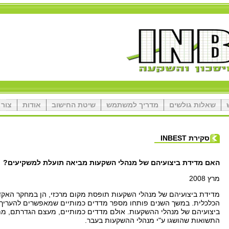
שאלות גולשים
מדריך למשתמש
שיטת החישוב
אודות
צור 
סקירת INBEST
האם מדידת ביצועיהם של מנהלי השקעות מביאה תועלת למשקיעים
?
מרץ
2008
מדידת ביצועיהם של מנהלי השקעות תופסת מקום מרכזי
,
הן במחקר האקד
הכלכלית
.
במשך השנים פותחו מספר מדדים כמותיים שמאפשרים להעריך 
ביצועיהם של מנהלי ההשקעות
.
אולם מדדים כמותיים
,
מעצם הגדרתם
,
מת
התשואות שהושגו ע
"
י מנהלי ההשקעות בעבר
.