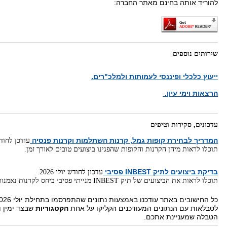
להוריד אותה בחינם מאתר החברה:
שירותים נוספים
ייעוץ כלכלי ופיננסי לעמותות ולמלכ"רים.
הרצאות וימי עיון.
עדכונים, סקירות וטיפים
המדריך לבחירת קופות גמל, קרנות השתלמות וקרנות פנסיה
עודכן לחודש יו
תוכלו לראות מיהן הקרנות והקופות שהפגינו ביצועים טובים לאורך זמן.
בדיקת ביצועים לתיק INBEST פסיבי
עדכון לחודש יולי 2026.
תוכלו לראות את הביצועים של תיק INBEST מנייתי פסיבי ביחס לקרנות נאמנות גמישות.
לטבלאות עם הנתונים המעודכנים הקליקו על אחת
הקטגוריות
שבצד ימין ו
הטבלה שמעניינת אתכם.