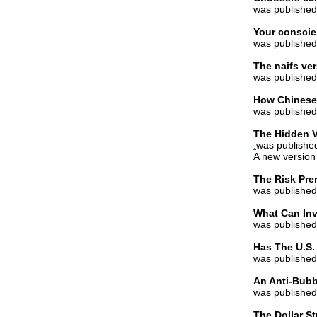
was published
Your conscie
was published
The naifs ve
was published
How Chinese 
was published
The Hidden V
was publishe
A new version
The Risk Pre
was published
What Can Inv
was published
Has The U.S.
was published
An Anti-Bubb
was published
The Dollar St