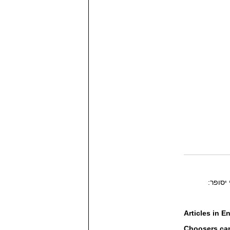
יסופר:
Articles in E
Choosers ca