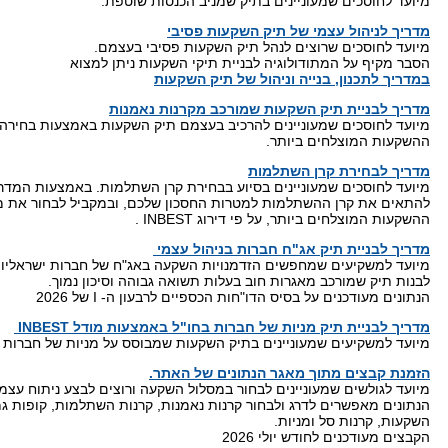
מיועד לחוסכים שמעוניינים בתיק שמניב הכנסות שוטפת.
מדריך לניהול עצמי של תיק השקעות פסיבי
מיועד לחוסכים שרוצים לנהל תיק השקעות פסיבי בעצמם.
הסבר מקיף על המתודולוגיה לבניית תיקי השקעות ניתן למצוא
במדריך לתכנון, בנייה וניהול של תיק השקעות
מדריך לבניית תיק השקעות שמורכב מקרנות נאמנות
מיועד לחוסכים שמעוניינים להרכיב בעצמם תיק השקעות באמצעות בחירה 
ההשקעות המוצלחים ביותר.
מדריך לבחירת קרן השתלמות
מיועד לחוסכים שמעוניינים בסיוע בבחירת קרן השתלמות. באמצעות המדרי
להתאים את קרן ההשתלמות למטרות החסכון שלכם, ובמקביל לבחור את מ
ההשקעות המוצלחים ביותר, על פי דירוג INBEST .
מדריך לבניית תיק אג"ח חברות בניהול עצמי
מיועד למשקיעים שמחפשים הזדמנויות השקעה באג"ח של חברות ישראליות,
לבנות תיק שמורכב מאגרות חוב בעלות תשואה גבוהה וסיכון נמוך.
הנתונים מעודכנים על בסיס הדו"חות הכספיים לרבעון ה- I של 2026
מדריך לבניית תיק מניות של חברות בחו"ל באמצעות מודל INBEST
מיועד למשקיעים שמעוניינים בתיק השקעות שמבוסס על מניות של חברות ב
הזמנת קבצים מתוך מאגר הנתונים של האתר.
מיועד לגולשים שמעוניינים לבחור במסלול השקעה ורוצים לבצע ניתוח עצמא
הנתונים מאפשרים לדרג ולבחור קרנות נאמנות, קרנות השתלמות, קופות גמ
השקעות, קרנות סל ומניות.
הקבצים מעודכנים לחודש יולי 2026