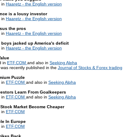
 in
Haaretz - the English version
nce is a lousy investor
 in
Haaretz - the English version
rsus the pros
 in
Haaretz - the English version
boys jacked up America's deficit
 in
Haaretz - the English version
alue
d in
ETF.COM
and also in
Seeking Alpha.
 was recently published in the
Journal of Stocks & Forex trading
mium Puzzle
 in
ETF.COM
and also in
Seeking Alpha
estors Learn From Goalkeepers
 in
ETF.COM
and also in
Seeking Alpha
 Stock Market Become Cheaper
 in
ETF.COM
le In Europe
 in
ETF.COM
rikes Back