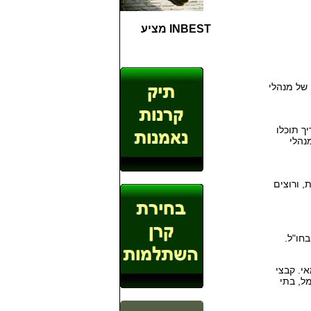
INBEST מציע
של מנהלי
ך תוכלו
נהלי
 ורוצים
חו"ל.
י. קבצי
ל, בתי