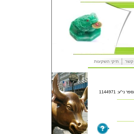
קשר
תיקי השקעות
פר ני"ע:
1144971