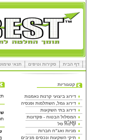
דף הבית
סקירות וטיפים
תנאי שימוש
קטגוריות
תא
דירוג ביצועי קרנות נאמנות
דירוג גמל, השתלמות ופנסיה
דירוג בתי השקעות
שם
המסלול הבטוח - פקדונות
תכ
ואג"ח
קרנות סל
מניות ואג"ח חברות
ש
תיקי השקעות ונכסים מניבים
3