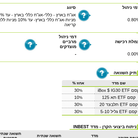
מי ניהול
סיווג
אג"ח בארץ - כללי-אג
0.80
מניות-אג"ח כללי בארץ- עד 0%
קריאה
דמי ניהול
מלת רכישה
מרביים
מוצדקים
-
0.00
תיק השוואה
שם מדד
אחוז %
iBox $ IG30 ETF
30
%
קסם ETF תא 125
10
%
קסם ETF תלבונד 20
30
%
קסם ETF גליל 5-10
30
%
ניתוח ביצועי הקרן - מדד INBEST
תשואה שנתי
מדד
תשואה שנתית