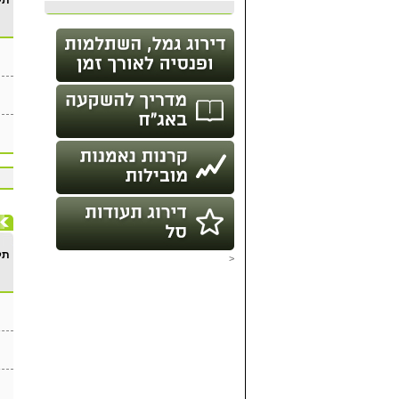
תק
תק
<