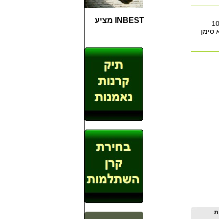
INBEST מציע
"ח כללי בארץ - עד 10%
1 מניות ללא סימן
ת