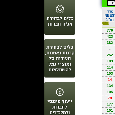
מדד
INBES
חו"ל
776
423
382
-
252
103
114
103
14
134
105
78
177
101