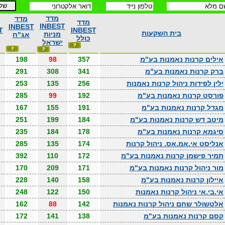
מדד
מדד
מדד
INBEST
INBEST
T
INBEST
בית השקעות
מניות
אג"ח
כולל
ישראל
אילים קרנות נאמנות בע"מ
357
98
198
ברק קרנות נאמנות בע"מ
341
308
291
ילין לפידות ניהול קרנות נאמנות
256
135
253
פורסט קרנות נאמנות בע"מ
192
99
285
מגדל קרנות נאמנות בע"מ
191
155
167
מיטב דש קרנות נאמנות בע"מ
184
199
251
סיגמא קרנות נאמנות בע"מ
178
184
235
אנליסט אי.אמ.אס. ניהול קרנות
174
135
285
תמיר פישמן קרנות נאמנות בע"מ
172
110
392
מור ניהול קרנות נאמנות בע"מ
171
209
170
איילון קרנות נאמנות בע"מ
158
140
228
אי.בי.אי ניהול קרנות נאמנות
150
122
248
אלטשולר שחם ניהול קרנות נאמנות
142
88
162
קסם קרנות נאמנות בע"מ
138
141
172