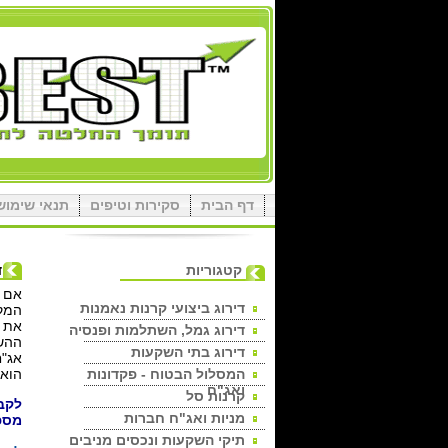
דף הבית
סקירות וטיפים
תנאי שימוש
קטגוריות
ד
אם ה
דירוג ביצועי קרנות נאמנות
המקצ
את ה
דירוג גמל, השתלמות ופנסיה
ההשק
דירוג בתי השקעות
המסלול הבטוח - פקדונות
הוא מדד BEST
ואג"ח
קרנות סל
לקב
מניות ואג"ח חברות
מספ
תיקי השקעות ונכסים מניבים