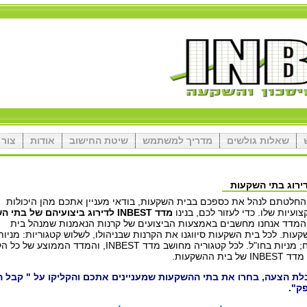
שאלות גולשים
מדריך למשתמש
שיטת החישוב
אודות
צור 
ירוג בתי השקעות
חלטתם לנהל את כספכם בבית השקעות, בודאי מעניין אתכם מהן היכולות
ועיות שלו. כדי לעזור לכם, בנינו
מדד INBEST לדירוג ביצועיהם של בתי השקעות.
מדד אנחנו מחשבים באמצעות הביצועים של קרנות הנאמנות שמנהל בית
עות. לכל בית השקעות סיווגנו את הקרנות שבניהולו, לשלוש קטגוריות: מניות
אג"ח; מניות בחו"ל. לכל קטגוריה מחושב מדד INBEST, והמדד הממו
IN של בית ההשקעות.
לת הצעה, בחרו את בתי ההשקעות שמעניינים אתכם והקליקו על " קבל 
ק".