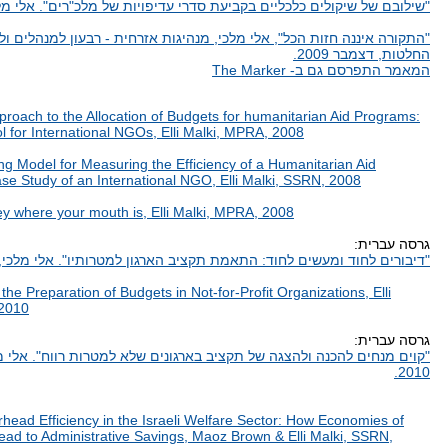
"שילובם של שיקולים כלכליים בקביעת סדרי עדיפויות של מלכ"רים". אלי מלכי, יונ
"התקורה איננה חזות הכל", אלי מלכי, מנהיגות אזרחית - רבעון למנהלים ול
החלטות, דצמבר 2009.
המאמר התפרסם גם ב- The Marker
proach to the Allocation of Budgets for humanitarian Aid Programs:
ol for International NGOs, Elli Malki, MPRA, 2008
g Model for Measuring the Efficiency of a Humanitarian Aid
se Study of an International NGO, Elli Malki, SSRN, 2008
y where your mouth is, Elli Malki, MPRA, 2008
גרסה עברית:
"דיבורים לחוד ומעשים לחוד: התאמת תקציב הארגון למטרותיו". אלי מלכי, מרץ 
 the Preparation of Budgets in Not-for-Profit Organizations, Elli
 2010
גרסה עברית:
"קוים מנחים להכנה ולהצגה של תקציב בארגונים שלא למטרות רווח". אלי מ
2010.
head Efficiency in the Israeli Welfare Sector: How Economies of
ead to Administrative Savings, Maoz Brown & Elli Malki, SSRN,