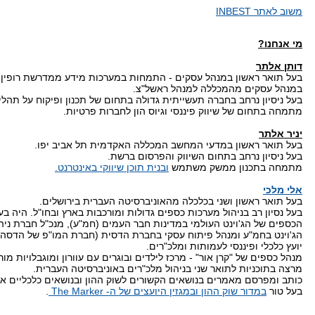
משוב לאתר INBEST
מי אנחנו?
דותן אלתר
בעל תואר ראשון במנהל עסקים - התמחות במערכות מידע ממדרשת רופין, 
במנהל עסקים מהמכללה למנהל ראשל"צ.
בעל ניסיון נרחב בחברה תעשייתית גדולה בתחום של תכנון ופיקוח על תהליכי
מתמחה בתחום של שיווק פיננסי וגיוס הון לחברות פרטיות.
יניר אלתר
בעל תואר ראשון במדעי המחשב המכללה האקדמית תל אביב יפו.
בעל ניסיון נרחב בתחום השיווק והפרסום ברשת.
מתמחה בתכנון ממשק משתמש
ובנית תוכן שיווקי באינטרנט.
אלי מלכי
בעל תואר ראשון ושני בכלכלה מהאוניברסיטה העברית בירושלים.
בעל נסיון רב בניהול מערכות כספים גדולות ומורכבות בארץ ובחו"ל. היה ב
הכספים של הג'וינט העולמי במדינות חבר העמים (חמ"ע), מנכ"ל חברת ניה
הג'וינט בחמ"ע ומנהל פיתוח עסקי בחברת הדסית (חברת המו"פ של הדסה)
יועץ כלכלי ופיננסי לעמותות ומלכ"רים.
מנהל כספים של "קרן אור" - מרכז לילדים ובוגרים עם עוורון ומוגבלויות מור
מרצה בתוכניות לתואר שני בניהול מלכ"רים באוניברסיטה העברית.
כותב ומפרסם מאמרים בנושאים הקשורים לשוק ההון ובנושאים כלכליים אח
בעל טור
במדור שוק ההון ובמגזין היועצים של ה- The Marker
.