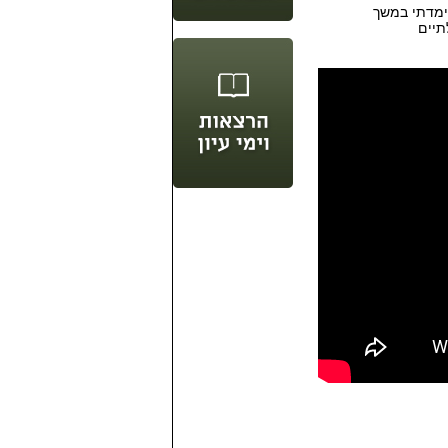
לימדתי במשך
תיים