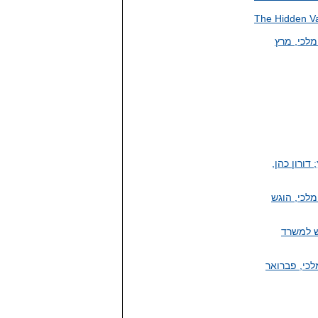
The Hidden Val
מלכי, מרץ
ץ; דורון כהן,
מלכי, הוגש
גש למשרד
לכי, פברואר