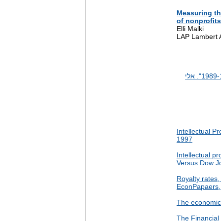
Measuring th
of nonprofits
Elli Malki
LAP Lambert A
"השקעה בנכסים קבועים בחברות הנסחרות בבורסה לני"ע בתל אביב: 1989-1991". אלי
Intellectual P
1997
Intellectual 
Versus Dow Jo
Royalty rates,
EconPapaers,
The economic s
The Financial 