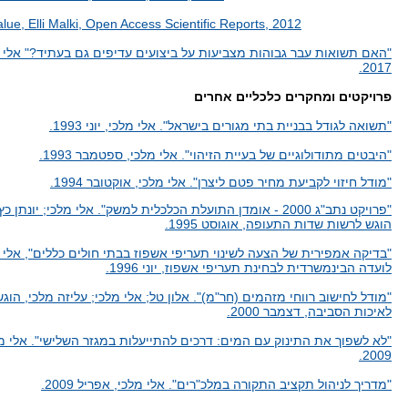
ue, Elli Malki, Open Access Scientific Reports, 2012
"האם תשואות עבר גבוהות מצביעות על ביצועים עדיפים גם בעתיד?" אלי 
2017.
פרויקטים ומחקרים כלכליים אחרים
"תשואה לגודל בבניית בתי מגורים בישראל". אלי מלכי, יוני 1993.
"היבטים מתודולוגיים של בעיית הזיהוי". אלי מלכי, ספטמבר 1993.
"מודל חיזוי לקביעת מחיר פטם ליצרן". אלי מלכי, אוקטובר 1994.
"פרויקט נתב"ג 2000 - אומדן התועלת הכלכלית למשק". אלי מלכי; יונתן כ
הוגש לרשות שדות התעופה, אוגוסט 1995.
"בדיקה אמפירית של הצעה לשינוי תעריפי אשפוז בבתי חולים כללים", אלי 
לועדה הבינמשרדית לבחינת תעריפי אשפוז, יוני 1996.
"מודל לחישוב רווחי מזהמים (חר"מ)". אלון טל; אלי מלכי; עליזה מלכי, הו
לאיכות הסביבה, דצמבר 2000.
"לא לשפוך את התינוק עם המים: דרכים להתייעלות במגזר השלישי". אלי מ
2009.
"מדריך לניהול תקציב התקורה במלכ"רים". אלי מלכי, אפריל 2009.