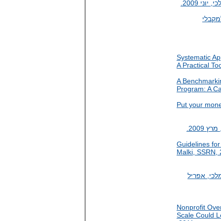
י 2009.
מקבלי
Systematic Ap
A Practical To
A Benchmarkin
Program: A Ca
Put your mone
2009.
Guidelines for
Malki, SSRN,
לכי, אפריל
Nonprofit Over
Scale Could L