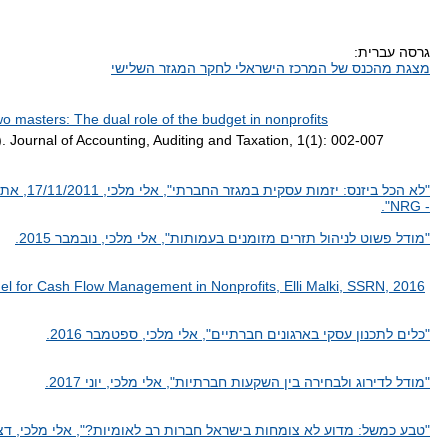
גרסה עברית:
מצגת מהכנס של המרכז הישראלי לחקר המגזר השלישי
wo masters: The dual role of the budget in
nonprofits
. Journal of Accounting, Auditing and Taxation, 1(1): 002-007
"לא הכל ביזנס: יזמו
- NRG".
"מודל פשוט לניהול תזרים מזומנים בעמותות", אלי מלכי, נובמבר 2015.
el for Cash Flow Management in Nonprofits, Elli Malki, SSRN, 2016
"כלים לתכנון עסקי בארגונים חברתיים", אלי מלכי, ספטמבר 2016.
"מודל לדירוג ולבחירה בין השקעות חברתיות", אלי מלכי, יוני 2017.
"טבע כמשל: מדוע לא צומחות בישראל חברות רב לאומיות?", אלי מלכי, דצמבר 