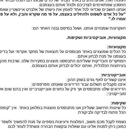
לעומת זאת, אנחנו נותנים באתר מבחר של כלים שבעזרתם תוכלו לבחור את
החסכון שמתאימים לצרכיכם ולנהל אותם בעצמכם.
אנחנו חושבים שכדאי לכל אחד לאמץ את גישתו של אלברט איינשטיין שאמר
"על כל אדם לשפוט ולהחליט בעצמו, על פי מה שקרא והבין, ולא על פ
אמרו לו."
העקרונות שמנחים אותנו, ושעל בסיסם נבנה האתר הם:
מקצועיות, אוביקטיביות ושקיפות.
מקצועיות:
כל הכלים שמוצגים באתר מבוססים על תוצאות של מחקר אקדמי ועל בדיקו
בעצמנו על מנת לבחון אותם.
המחקרים והבדיקות שעליהם התבססנו מוצגים בסקירות שלנו, שרבות מהן
בעיתונות הכלכלית, ואתם יכולים לבדוק אותם בעצמכם.
אובייקטיביות:
איננו קשורים לאף גורם בשוק ההון;
איננו מקבלים תשלום עבור הדירוגים שאנחנו מפרסמים;
הדירוגים שלנו מתבססים אך ורק על נתונים אובייקטיביים ואין בהם שום א
סובייקטיבי;
שקיפות:
כל שיטות החישוב שעליהן אנו מתבססים מוצגות במלואן באתר. אין "קופסא
הכל פתוח לבדיקה ולביקורת.
נשמח לקבל מכם משוב, המלצות ורעיונות נוספים על מנת להמשיך ולשפר 
כמוכן ניתן לפנות אלינו עם שאלות ובקשות הבהרה ונשתדל לעזור לכם.