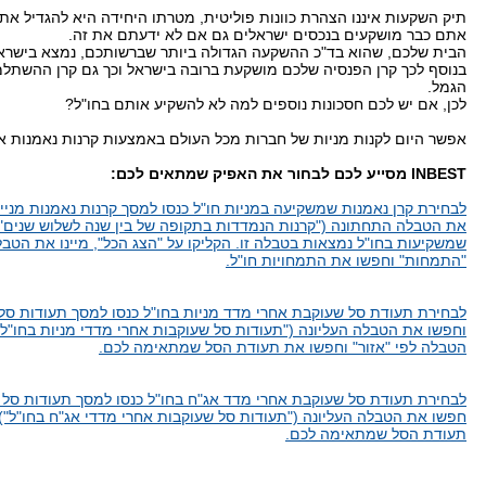
תיק השקעות איננו הצהרת כוונות פוליטית, מטרתו היחידה היא להגדיל את ש
אתם כבר מושקעים בנכסים ישראלים גם אם לא ידעתם את זה.
הבית שלכם, שהוא בד"כ ההשקעה הגדולה ביותר שברשותכם, נמצא בישרא
בנוסף לכך קרן הפנסיה שלכם מושקעת ברובה בישראל וכך גם קרן ההשתלמ
הגמל.
לכן, אם יש לכם חסכונות נוספים למה לא להשקיע אותם בחו"ל?
אפשר היום לקנות מניות של חברות מכל העולם באמצעות קרנות נאמנות או
INBEST מסייע לכם לבחור את האפיק שמתאים לכם:
לבחירת קרן נאמנות שמשקיעה במניות חו"ל כנסו למסך קרנות נאמנות מניית
את הטבלה התחתונה ("קרנות הנמדדות בתקופה של בין שנה לשלוש שנים").
שמשקיעות בחו"ל נמצאות בטבלה זו. הקליקו על "הצג הכל", מיינו את הטבל
"התמחות" וחפשו את התמחויות חו"ל.
לבחירת תעודת סל שעוקבת אחרי מדד מניות בחו"ל כנסו למסך תעודות סל 
וחפשו את הטבלה העליונה ("תעודות סל שעוקבות אחרי מדדי מניות בחו"ל")
הטבלה לפי "אזור" וחפשו את תעודת הסל שמתאימה לכם.
לבחירת תעודת סל שעוקבת אחרי מדד אג"ח בחו"ל כנסו למסך תעודות סל ס
חפשו את הטבלה העליונה ("תעודות סל שעוקבות אחרי מדדי אג"ח בחו"ל")
תעודת הסל שמתאימה לכם.