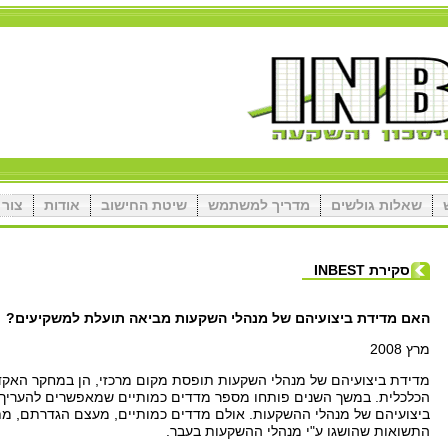
שאלות גולשים
מדריך למשתמש
שיטת החישוב
אודות
צור 
סקירת INBEST
האם מדידת ביצועיהם של מנהלי השקעות מביאה תועלת למשקיעים
?
מרץ
2008
מדידת ביצועיהם של מנהלי השקעות תופסת מקום מרכזי
,
הן במחקר האקד
הכלכלית
.
במשך השנים פותחו מספר מדדים כמותיים שמאפשרים להעריך 
ביצועיהם של מנהלי ההשקעות
.
אולם מדדים כמותיים
,
מעצם הגדרתם
,
מת
התשואות שהושגו ע
"
י מנהלי ההשקעות בעבר
.