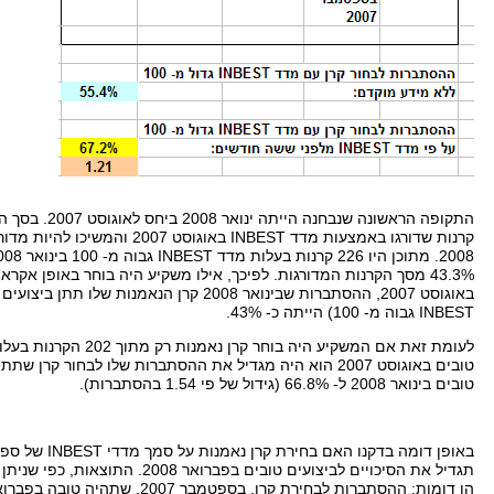
התקופה הראשונה שנבחנה הייתה ינו
אר
2008
ביחס לאוגוסט
2007.
בסך הכ
קרנות שדורגו באמצעות מדד
INBEST
באוגוסט
2007
והמשיכו להיות מדורג
2008.
מתוכן היו
226
קרנות בעלות מדד
INBEST
גבוה מ
- 100
בינואר
008,
43.3%
מסך הקרנות המדורגות
.
לפיכך
,
אילו משקיע היה בוחר באופן אקראי
באוגוסט
2007,
ההסתברות שבינואר
2008
קרן הנאמנות שלו תתן ביצועים
INBEST
גבוה מ
- 100)
הייתה כ
- 43%.
לעומת זאת אם המשקיע היה בוחר קרן נאמנות רק מתוך
202
הקרנות בעלו
טובים באוגוסט
2007
הוא היה מגדיל את ההסתברות שלו לבחור קרן שתתן 
טובים בינואר
2008
ל
- 66.8% (
גידול של פי
1.54
בהסתברות
).
באופן דומה בדקנו האם בחירת קרן נאמנות על סמך מדדי
INBEST
של ספ
תגדיל את הסיכויים לביצועים טובים בפברואר
2008.
התוצאות
,
כפי שניתן
הן דומות
:
ההסתברות לבחירת קרן
,
בספטמבר
2007,
שתהיה טובה בפברו