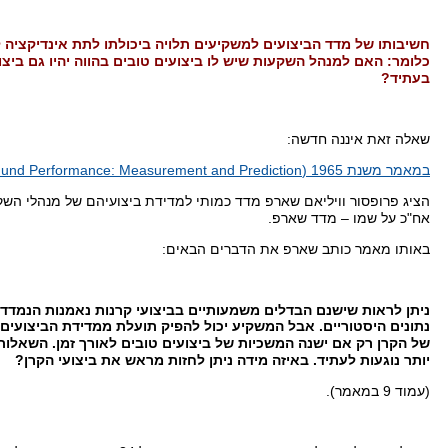
חשיבותו של מדד הביצועים למשקיעים תלויה ביכולתו לתת אינדיקציה 
כלומר
:
האם למנהל השקעות שיש לו ביצועים טובים בהווה יהיו גם ביצו
בעתיד
?
שאלה זאת איננה חדשה
:
במאמר משנת
1965
(Mutual Fund Performance: Measurement and Prediction),
הציג פרופסור וויליאם שארפ מדד כמותי למדידת ביצועיהם של מנהלי השק
אח
"
כ על שמו – מדד שארפ
.
באותו מאמר כותב שארפ את הדברים הבאים
:
ניתן לראות שישנם הבדלים משמ
עותיים בביצועי קרנות נאמנות הנמדד
נתונים היסטוריים
.
אבל המשקיע יכול להפיק תועלת ממדידת הביצועים 
של הקרן רק אם ישנה המשכיות של ביצועים טובים לאורך זמן
.
השאלות 
יותר נוגעות לעתיד
.
באיזה מידה ניתן לחזות מראש את ביצועי הקרן
?
(
עמוד
9
במאמר
).