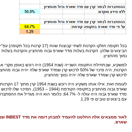
בכל תקופה חולקו הקרנות לשתי קבוצות שוות
(17
קרנות בכל תקופה
)
עפ
"
י
הביצועים שלהן
:
הקרנות בעלות מדד שארפ גבוה מהחציון והקרנות בעלות
נמוך מהחציון
.
למשקיע
,
שבתחילת התקופה השנייה
(
שנת
1954)
היה רוכש באופן מקרי א
הקרנות
,
היה סיכוי של
50%
לרכוש קרן שמדד שארפ שלה יהיה גבוה מהחציון
לרכוש קרן שמדד שארפ שלה יהיה נמוך מהחציון
.
לעומת זאת
,
אילו אותו משקיע היה רוכש בשנת
1954
קרן מתוך
17
הקרנות 
שארפ גבוה מהחציון בתקופה הקודמת
(1944 – 1953),
הסיכוי שלו לרכוש 
מדד שארפ גבוה היה עולה ל
- 64.7%;
כלומר הוא היה מגדיל את ההסתברות
עם ביצועים טובים פי
1.29.
לאור ממצאים אלה החלטנו להעמיד למבחן דומה את מדד
INBEST
שמ
שארפ
.