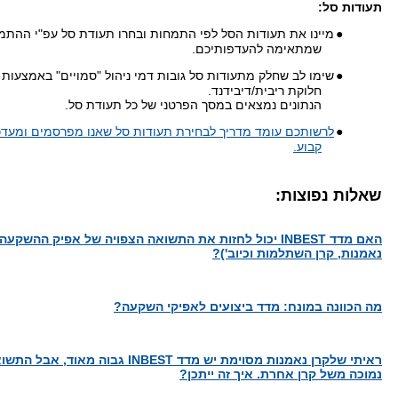
תעודות סל:
●
מיינו את תעודות הסל לפי התמחות ובחרו תעודת סל עפ"י ההתמ
שמתאימה להעדפותיכם.
●
שימו לב שחלק מתעודות סל גובות דמי ניהול "סמויים" באמצעות 
חלוקת ריבית/דיבידנד.
הנתונים נמצאים במסך הפרטני של כל תעודת סל.
●
לרשותכם עומד מדריך לבחירת תעודות סל שאנו מפרסמים ומעדכ
קבוע.
שאלות נפוצות:
האם מדד INBEST יכול לחזות את התשואה הצפויה של אפיק ההשק
נאמנות, קרן השתלמות וכיוב')?
מה הכוונה במונח: מדד ביצועים לאפיקי השקעה?
ראיתי שלקרן נאמנות מסוימת יש מדד INBEST גבוה 
נמוכה משל קרן אחרת. איך זה ייתכן?