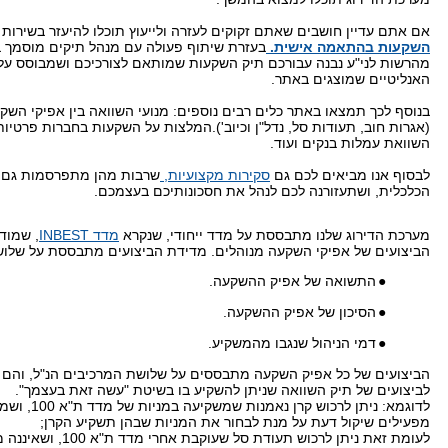
אם אתם עדיין חושבים שאתם זקוקים לעזרה ולייעוץ תוכלו להיעזר בשירות
השקעות בהתאמה אישית.
בעזרת שיתוף פעולה עם מנהל תיקים מוסמך בע
מהרשות לני"ע נבנה עבורכם תיק השקעות שמותאם לצורכיכם ושמבוסס על
האנליטיים שמוצגים באתר.
בנוסף לכך תמצאו באתר כלים רבים נוספים: מנועי השוואה בין אפיקי השק
(אגרות חוב, תעודות סל, נדל"ן וכיוב').המלצות על השקעות בחברות פרטיות 
השוואת עמלות בנקים ועוד.
לבסוף אנו מביאים לכם גם
סקירות מקצועיות,
שרבות מהן מתפרסמות גם ב
הכלכלית, ושתעזורנה לכם לנהל את חסכונותיכם בעצמכם.
מערכת הדירוג שלנו מתבססת על מדד ייחודי, שנקרא
מדד
INBEST
, שמוד
הביצועים של אפיקי השקעה מנוהלים.
מדידת הביצועים מתבססת על שלושה
●
התשואה של אפיק ההשקעה.
●
הסיכון של אפיק ההשקעה.
●
דמי הניהול שנגבו מהמשקיע.
הביצועים של כל אפיק השקעה מתבססים על שלושת המרכיבים הנ"ל, והם מ
לביצועים של תיק השוואה שניתן להשקיע בו בשיטת "עשה זאת בעצמך".
לדוגמא: ניתן לרכוש קרן נאמנות שמש
מפעילים שיקול דעת על מנת לבחור את המניות שבהן תשקיע הקרן;
לעומת זאת ניתן לרכוש תעודת סל שע