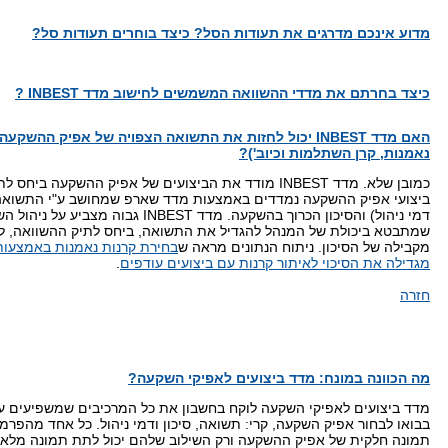
מדוע אינכם מדרגים את תעודות הסל? כיצד בוחרים תעודות סל?
כיצד בחרתם את מדדי ההשוואה המשמשים לחישוב מדד INBEST ?
האם מדד INBEST יכול לחזות את התשואה הצפויה של אפיק ההשק
נאמנות, קרן השתלמות וכיוב')?
כמובן שלא. מדד INBEST מודד את הביצועים של אפיק ההשקעה ביח
ביצועי אפיק ההשקעה נמדדים באמצעות מדד שארפ שמחושב ע"י התשואה נ
דמי ניהול) והסיכון הכרוך בהשקעה. מדד INBEST גבוה מ
שמתבטא ביכולת של המנהל להגדיל את התשואה, ביחס לתיק ההשוואה, ל
מקבילה של הסיכון. ניתוח הנתונים מראה ש
מגדילה את הסיכוי לאיתור קרנות עם ביצועים עודפים
.
חזרה
מה הכוונה במונח: מדד ביצועים לאפיקי השקעה?
מדד ביצועים לאפיקי השקעה לוקח בחשבון את כל המרכיבים שמשפיעים ע
בבואו לבחור אפיק השקעה, קרי: תשואה, סיכון ודמי ניהול. כל אחד מהפרמט
תמונה חלקית של אפיק ההשקעה ורק השילוב שלהם יכול לתת תמונה מלאה