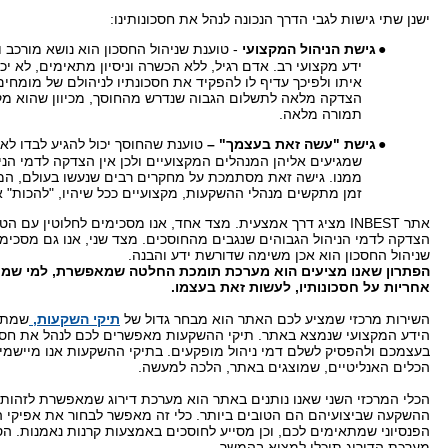
ישנן שתי גישות לגבי הדרך הנכונה לנהל את חסכונותינו:
●
גישת הניהול המקצועי
- טוענת שניהול החסכון הוא נושא מורכב 
ידע מקצועי רב. אדם רגיל, ללא הכשרה וניסיון מתאימים, לא יכ
איתו ולפיכך עדיף לו להפקיד את
חסכונתיו
לניהולם של מומחים.
הצדקה מלאה לתשלום הגבוה שנדרש מהחוסך, מכיוון שהוא מק
תמורה מלאה.
●
גישת "עשה זאת בעצמך" –
טוענת שהחוסך יכול להגיע לבדו לא
שמגיעים אליהן המנהלים המקצועיים ולכן אין הצדקה לדמי הני
ממנו. גישה זאת מסתמכת על מחקרים רבים שנעשו בעולם, המ
זמן מתקשים מנהלי ההשקעות, מקצועיים ככל שיהיו, "להכות" 
אתר
INBEST
מציג דרך אמצעית. מצד אחד, אנו מסכימים לחלוטין עם הטע
הצדקה לדמי הניהול הגבוהים שנגבים מהחוסכים. מצד שני, אנו גם מסכימ
שניהול החסכון הוא אכן משימה שדורשת ידע והבנה.
הפתרון שאנו מציעים הוא מערכת תומכת החלטה שמאפשרת, למי שמעו
אחריות על חסכונותיו, לעשות זאת בעצמו.
השירות מרכזי שמציע לכם האתר הוא מבחר גדול של
תיקי השקעות,
שמתב
הידע המקצועי שנמצא באתר. תיקי ההשקעות מאפשרים לכם לנהל את חסכ
בעצמכם ולהפסיק לשלם דמי ניהול מופקעים. בתיקי ההשקעות אנו מיישמי
הכלים האנליטיים, שמוצגים באתר, הלכה למעשה.
הכלי המרכזי השני שאנו נותנים באתר הוא מערכת דירוג שמאפשרת לזהות 
ההשקעה שביצועיהם הם הטובים ביותר. כלי זה מאפשר לבחור את אפיקי ה
הפנסיוני שמתאימים לכם, וכן מסייע לחוסכים באמצעות קרנות נאמנות. ה
מערכת הדירוג תוכלו למצוא בהמשך.