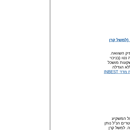
עה (למשל קרן
ס לתיק השוואה.
טו (בניכוי
צביע על ניהול השקעות מושכל
לא הגדלה
בחירת קרנות נאמנות באמצעות מדד INBEST
ל המשקיע
רים הנ"ל נותן
. למשל קרן