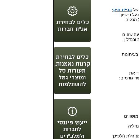
 של
בניית תיקי
ל רישיון
 הכלים
עה שונים
ובנדל"ן.
עיתונות
ד את
 גורמים:
ושווים
קיעה במניות של מדד ת"א 100, ושמנהליה
וקבת אחרי מדד ת"א 100, ושאיננה מנוהלת (ולפיכך