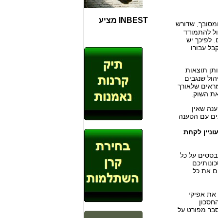
INBEST מציע
ומסובך, שדורש
ול להתמודד
 לפיכך יש
בל עבורו
ותן תוצאות
הול שנגבים
ראים שלאורך
את השוק.
נה שאין
ים עם הטענה
ניין לקחת
ססים על כל
ונותיכם
ם את כל
את אפיקי
חסכון
סבר מפורט על