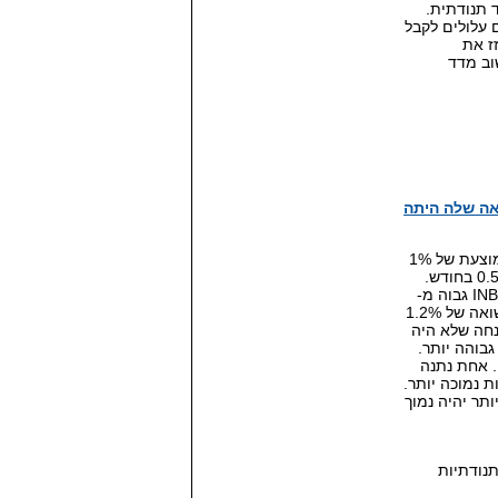
 תנודתית.
עלולים לקבל
ז את
וב מדד
מאוד, אבל התשואה שלה היתה
בודאי שזה ייתכן. נקח לדוגמא קרן שמשקיעה במניות יפניות עם תשואה ממוצעת של 1%
בחודש. קרן כזאת מושווית למדד הניקיי שלצורך הדוגמא נתן תשואה של 0.5% בחודש.
נניח שלא היה הבדל בתנודתיות בין הקרן למדד ולפיכך לקרן היה מדד INBEST גבוה מ-
100. לעומתה נניח שישנה קרן אחרת שמשקיעה במדד ת"א 100 ונותנת תשואה של 1.2%
 ולפיכך (שוב בהנחה שלא היה
. אחת נתנה
 נמוכה יותר.
ה הגבוהה יותר יהיה נמוך
תנודתיות