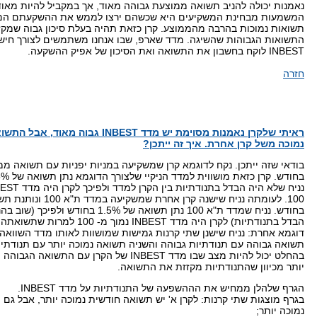
נאמנות יכולה להניב תשואה ממוצעת גבוהה מאוד, אך במקביל להיות מאוד
המשמעות מבחינת המשקיעים היא שכשהם ירצו לממש את ההשקעתם הם 
תשואות נמוכות בהרבה מהממוצע. קרן כזאת תהיה בעלת סיכון גבוה שמקז
התשואות הגבוהות שהשיגה. מדד שארפ, שבו אנחנו משתמשים לצורך חיש
INBEST לוקח בחשבון את התשואה ואת הסיכון של אפיק ההשקעה.
חזרה
ראיתי שלקרן נאמנות מסוימת יש מדד INBEST גבוה 
נמוכה משל קרן אחרת. איך זה ייתכן?
בחודש. נניח שמדד ת"א 100 נתן תשואה של 1.5% בחודש
הבדל בתנודתיות) לקרן היה מדד INBEST נמוך מ- 100 למרות שתשואתה גבוהה יותר.
דוגמא אחרת: נניח שישנן שתי קרנות גמישות שמושוות לאותו מדד השוואה
תשואה גבוהה עם תנודתיות גבוהה והשניה תשואה נמוכה יותר עם תנודתיות
בהחלט יכול להיות מצב שבו מדד INBEST של הקרן עם התשוא
יותר מכיוון שהתנודתיות מקזזת את התשואה.
הגרף שלהלן ממחיש את הההשפעה של התנודתיות על מדד INBEST.
בגרף מוצגות שתי קרנות: לקרן א' יש תשואה חודשית נמוכה יותר, אבל גם 
נמוכה יותר;