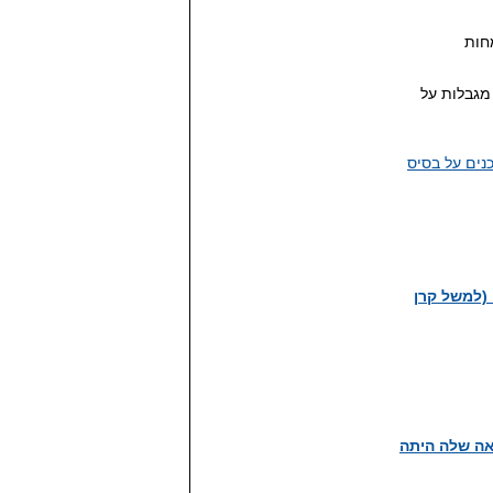
חות
מגבלות על
נים על בסיס
עה (למשל קרן
מאוד, אבל התשואה שלה היתה