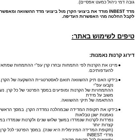
גובה דמי ניהול כמעט אפסיים).
מדד
INBEST
מודד את ביצועי הקרן מול ביצועי מדד ההשוואה ומאפשר
לקבל החלטה מהי האפשרות העדיפה.
טיפים לשימוש באתר:
דירוג קרנות נאמנות:
●
מיינו את הקרנות לפי התמחות ובחרו קרן עפ"י ההתמחות שמתא
להעדפותיכם.
●
בידקו האם תיק ההשוואה תואם לאסטרטגיית ההשקעה של הקרן. 
נקבעו עפ"י
ההתמחויות של הקרנות ומופיעים במסך הפרטני של כל קרן. נ
משוב על מידת
ההתאמה של תיקי ההשוואה.
●
בידקו את תקופת המדידה שבמהלכה נמדדה הקרן. במסך הראשי 
נאמנות ישנן טבלאות
נפרדות לקרנות שנמדדו במשך שלוש שנים ולקרנות שנמדדו במ
קצרות יותר
(תקופת המדידה המינימלית היא שנה). במסך הפרטני לכל קרן י
מדדי INBEST
ותשואות לכל תקופת מדידה.