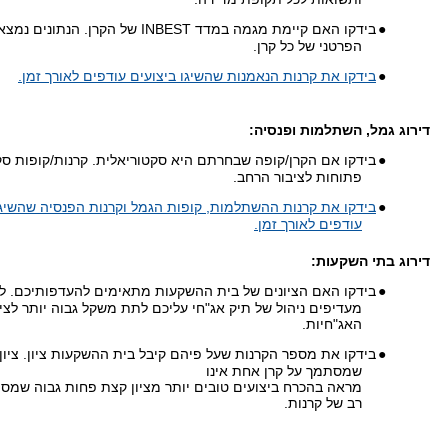
●
בידקו האם קיימת מגמה במדד INBEST של הקרן. הנ
הפרטני של כל קרן.
●
בידקו את קרנות הנאמנות שהשיגו ביצועים עודפים לאורך זמן.
דירוג גמל, השתלמות ופנסיה:
●
בידקו אם הקרן/קופה שבחרתם היא סקטוריאלית. קרנות/קופות סקט
פתוחות לציבור הרחב.
●
בידקו את קרנות ההשתלמות, קופות הגמל וקרנות הפנסיה שהשיגו
עודפים לאורך זמן.
דירוג בתי השקעות:
●
בידקו האם הציונים של בית ההשקעות מתאימים להעדפותיכם. 
מעדיפים ניהול של תיק אג"חי עליכם לתת משקל גבוה יותר לציו
האג"חיות.
●
בידקו את מספר הקרנות שעל פיהם קיבל בית ההשקעות ציון. ציון 
שמסתמך על קרן אחת אינו
מראה בהכרח ביצועים טובים יותר מציון קצת פחות גבוה שמ
רב של קרנות.