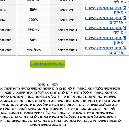
- סולידי
2) תיק בהתאמה אישית
תיק פסיבי
50%
בינו
- מאוזן
3) תיק בהתאמה אישית
תיק פסיבי
100%
גבו
- אגרסיבי
4) תיק בהתאמה אישית
ניהול אקטיבי
עד 25%
התאמה 
- סולידי
5) תיק בהתאמה אישית
ניהול אקטיבי
50%
התאמה 
- מאוזן
6) תיק בהתאמה אישית
ניהול אקטיבי
מעל 75%
התאמה 
- אגרסיבי
תנאי שימוש:
המשתמש בלבד ישא באחריות לאופן בו הינו עושה שימוש בתיקי ההשקעות. א
לא תישא באחריות לכל נזק שיגרם למשתמש או לכל צד אחר שהוא, כתוצאה יש
משימוש בתיקי ההשקעות. אלתרטרייד בע"מ מדגישה בפני המשתמש כי לפע
פיננסים נדרשת מומחיות ומקצועיות מיוחדת. תיקי ההשקעות והמידע שבהם אינ
דעת, המלצה, הצעה לרכישה, אחזקה או מכירה של נכסים פיננסים כלשהם. אין
ו/או המידע שבהם מהווים ייעוץ להשקעה והם אינם באים להחליף שיקול דע
משתמש ומתן ייעוץ מקצועי, לרבות ייעוץ על ידי יועץ השקעות מוסמך, בה
המשתמש. כל משתמש הפועל על פי המידע באתר, לרבות תיקי ההשקעות, י
לתוצאות פעולותיו בלבד. אין בנתונים ובמידע שבתיקי ההשקעות משום מתן ייע
ההשקעה בנושא מסוים.