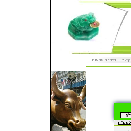
קשר
תיקי השקעות
למט"ח
כה