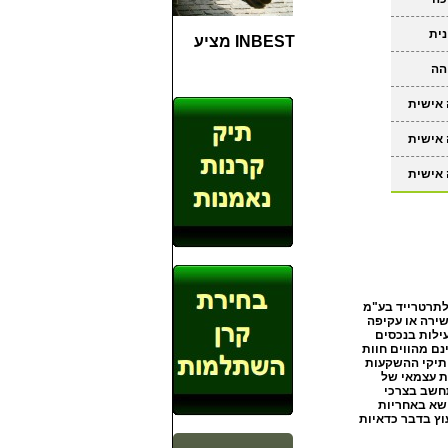
נית
INBEST מציע
הה
אישית
אישית
אישית
לתרטרייד בע"מ
ירה או עקיפה
ילות בנכסים
ם מהווים חוות
 תיקי ההשקעות
ת עצמאי של
תחשב בצרכי
שא באחריות
וץ בדבר כדאיות