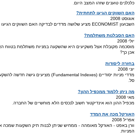
כלכלנים טוענים שזהו המצב היום.
האם השווקים הגיעו לתחתית?
אוגוסט 2008
השבועון ECONOMIST מציע שלושה מדדים לבדיקה האם השווקים הגיעו כבר לתחתית.
האם הסבלנות משתלמת?
יולי 2008
מוסכמה מקובלת אצל משקיעים היא שהשקעה במניות משתלמת בטווח האר
אכן כך?
בחזרה ליסודות
יוני 2008
מדדי מניות יסודיים (Fundamental Indexes) מציעים גישה
סל.
מה ניתן ללמוד ממכפיל ההון?
מאי 2008
מכפיל ההון הוא אינדיקטור חשוב לנכסים הלא מוחשיים של החברה.
האורקל מכה את המדד
אפריל 2008
וורן באפט - האורקל מאומהה - ממחיש שניתן לבנות תיק השקעות שמכה 
המניות.