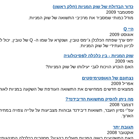
כדור הבדולח של שוק המניות (חלק ראשון)
ספטמבר 2009
מודל כמותי שמסביר את מרכיבי התשואה של שוק המניות.
היי Q
אוגוסט 2009
יחס ערך שפתח הכלכלן ג'ימס טובין, ושנקרא על ש
לכיוון העתידי של שוק המניות.
שוק המניות - בין כלכלה לפסיכולוגיה
מאי 2009
האם הוכרע הויכוח לגבי יעילותו של שוק המניות?
נצחונם של האופטימיסטים
אפריל 2009
ממצאים חדשים ממחישים את התשואה העודפת של השקעה במניות לאורך
מה ניתן להסיק מתשואת הדיבידנד?
דצמבר 2008
עפ"י נסיון העבר, תשואות דיבידנד גבוהות מצביעות על עלייה צפויה במחיר
הארוך.
תגובת יתר
אוקטובר 2008
האם המשקיעים בשוק המניות פועלים בהגיון? מחקרים בכלכלה התנהגותית