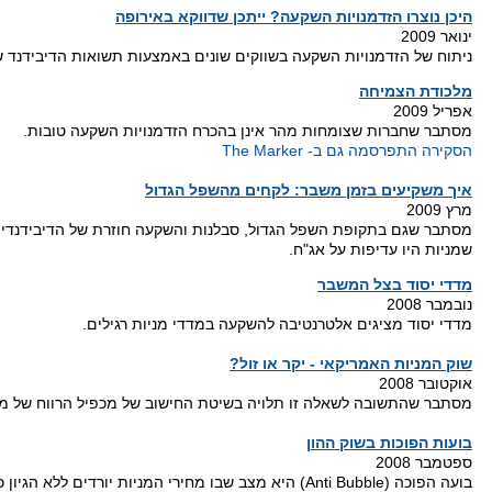
היכן נוצרו הזדמנויות השקעה? ייתכן שדווקא באירופה
ינואר 2009
ניתוח של הזדמנויות השקעה בשווקים שונים באמצעות תשואות הדיבידנד 
מלכודת הצמיחה
אפריל 2009
מסתבר שחברות שצומחות מהר אינן בהכרח הזדמנויות השקעה טובות.
הסקירה התפרסמה גם ב- The Marker
איך משקיעים בזמן משבר: לקחים מהשפל הגדול
מרץ 2009
מסתבר שגם בתקופת השפל הגדול, סבלנות והשקעה חוזרת של הדיבידנדים
שמניות היו עדיפות על אג"ח.
מדדי יסוד בצל המשבר
נובמבר 2008
מדדי יסוד מציגים אלטרנטיבה להשקעה במדדי מניות רגילים.
שוק המניות האמריקאי - יקר או זול?
אוקטובר 2008
מסתבר שהתשובה לשאלה זו תלויה בשיטת החישוב של מכפיל הרווח של מד
בועות הפוכות בשוק ההון
ספטמבר 2008
בועה הפוכה (Anti Bubble) היא מצב שבו מחירי המניות יורדים ללא הגיו