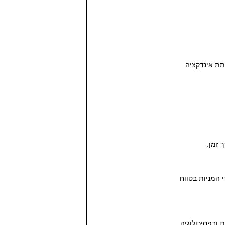
מו ה- Q של טובין, יכול לתת אינדקציה
 זמן.
י המניות בטווח
 ובפסיכולוגיה