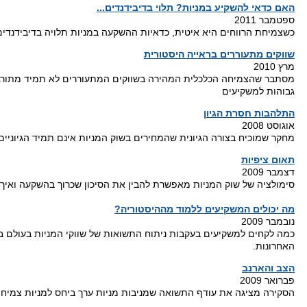
האם כדאי להשקיע במניות? תלוי בדיבידנדים...
ספטמבר 2011
כשצמיחת הרווחים היא איטית, כדאיות ההשקעה במניות תלויה בדיבידנדים
שווקים מתעוררים בראייה היסטורית
מרץ 2010
מסתבר שהצמיחה הכלכלית המהירה בשווקים המתעוררים לא תמיד מתור
גבוהות למשקיעים
התלהבות חסרת הגיון
אוגוסט 2008
מחקר שמוכיח בצורה הגיונית שהמחירים בשוק המניות אינם תמיד הגיוניים
תאום ציפיות
דצמבר 2009
סימולציה של שוק המניות מאפשרת להבין את הסיכון שכרוך בהשקעה ואיך
מה יכולים המשקיעים ללמוד מההיסטוריה?
נובמבר 2009
האחרונות.
הצב והארנב
פברואר 2009
הסקירה מציגה את עודף התשואה שמניבות מניות ערך ביחס למניות צמיחה