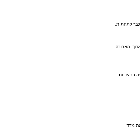
וך. האם זה
 חדשה להשקעה בתעודות
את מדד