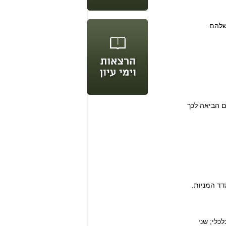
שלהם.
 הביאה לכך
ד המניות.
ן כלכלי; שני